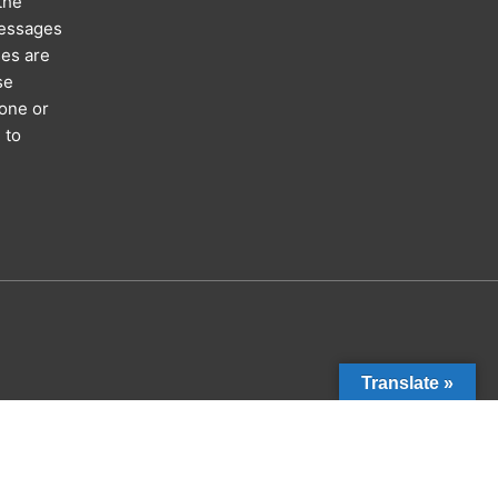
the
messages
ses are
se
hone or
 to
n
Translate »