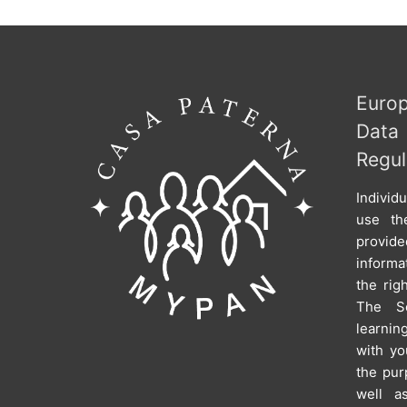
Europ
Dat
Regul
Individ
use th
provi
informa
the rig
The Sc
learni
with yo
the pur
well a