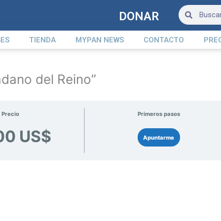
Search
Search
DONAR
ES
TIENDA
MYPAN NEWS
CONTACTO
PRE
Primer
Segund
Tercer
Cuarta
Lecció
Lecció
Lecció
Lecció
adano del Reino”
Precio
Primeros pasos
00 US$
Apuntarme