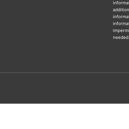
informa
additi
inform
informa
imperm
needed