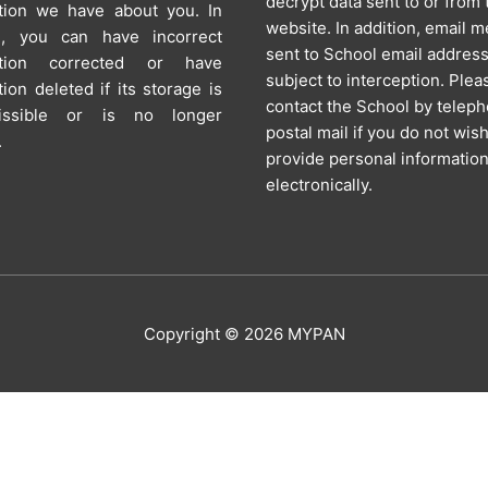
decrypt data sent to or from 
tion we have about you. In
website. In addition, email 
on, you can have incorrect
sent to School email addres
ation corrected or have
subject to interception. Plea
tion deleted if its storage is
contact the School by telep
issible or is no longer
postal mail if you do not wish
.
provide personal informatio
electronically.
Copyright © 2026
MYPAN