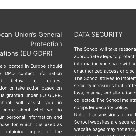
ean Union’s General
DATA SECURITY
a Protection
The School will take reason
ations (EU GDPR)
appropriate steps to protect 
information you share with u
uals located in Europe should
unauthorized access or disc
e DPO contact information
The School strives to imple
ded below to request
security measures that prote
tion or take action based on
loss, misuse, and alteration 
hts granted under EU GDPR.
collected. The School mainta
hool will assist you in
computer security policy.
ng more about what we do
Not all transmissions to and
ur personal information and
School websites are secure
pose for which it is used as
website pages may not encry
s obtaining copies of the