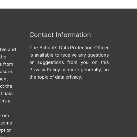
Contact Information
The School’s Data Protection Officer
able and
is available to receive any questions
the
or suggestions from you on this
s from
Privacy Policy or more generally, on
losure.
the topic of data privacy.
ment
ct the
of data
ins a
 from
; some
pt or