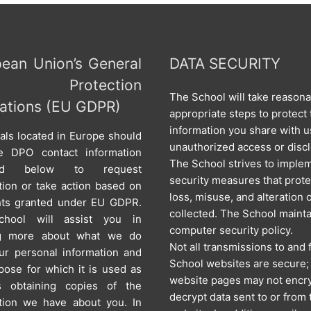
ean Union’s General
DATA SECURITY
a Protection
The School will take reason
ations (EU GDPR)
appropriate steps to protect 
information you share with u
uals located in Europe should
unauthorized access or disc
e DPO contact information
The School strives to imple
ded below to request
security measures that prote
tion or take action based on
loss, misuse, and alteration 
hts granted under EU GDPR.
collected. The School mainta
hool will assist you in
computer security policy.
ng more about what we do
Not all transmissions to and
ur personal information and
School websites are secure
pose for which it is used as
website pages may not encry
s obtaining copies of the
decrypt data sent to or from 
tion we have about you. In