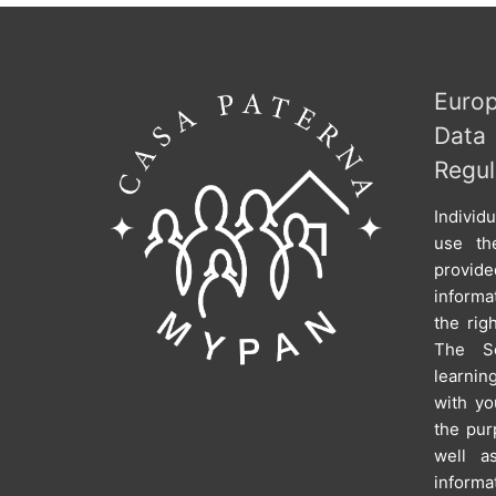
Europ
Dat
Regul
Individ
use th
provi
informa
the rig
The Sc
learni
with yo
the pur
well a
informa