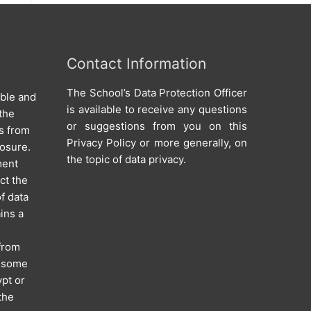
Contact Information
The School’s Data Protection Officer
able and
is available to receive any questions
the
or suggestions from you on this
s from
Privacy Policy or more generally, on
losure.
the topic of data privacy.
ment
ct the
of data
ins a
 from
; some
pt or
the