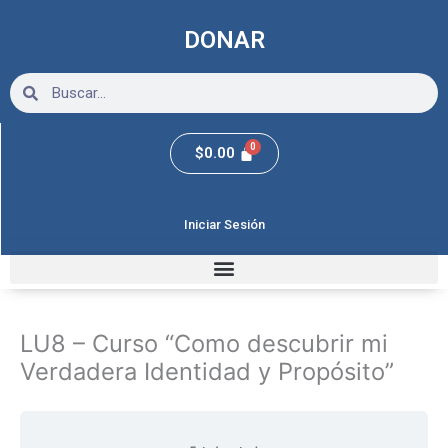
Ir
al
DONAR
contenido
Search
Search
$
0.00
Iniciar Sesión
LU8 – Curso “Como descubrir mi
Verdadera Identidad y Propósito”